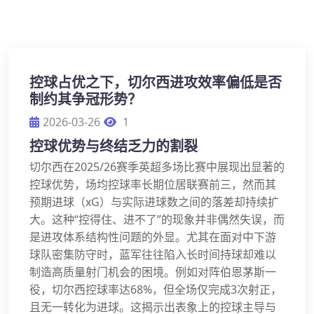
控球占优之下，切尔西进攻效率偏低是否
制约其争冠形势？
2026-03-26
1
控球优势与终结乏力的割裂
切尔西在2025/26赛季英超多场比赛中展现出显著的
控球优势，场均控球率长期位居联赛前三，然而其
预期进球（xG）与实际进球数之间的落差却持续扩
大。这种“控得住、进不了”的现象并非偶然失误，而
是进攻体系结构性问题的外显。尤其在面对中下游
球队密集防守时，蓝军往往陷入长时间持球却难以
制造高质量射门机会的困境。例如对阵伯恩茅斯一
役，切尔西控球率达68%，但全场仅完成3次射正，
且无一转化为进球。这揭示出表象上的控球主导与