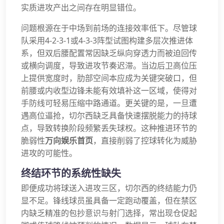
实质进攻产出之间存在明显错位。
问题根源在于中场到前场的连接效率低下。尽管球
队采用4-2-3-1或4-3-3阵型试图构建多层次推进体
系，但双后腰配置常因缺乏纵向穿透力而被迫回传
或横向调度，导致进攻节奏迟滞。当边后卫高位压
上提供宽度时，肋部空间本应成为关键突破口，但
前腰或内收型边锋未能有效填补这一区域，使得对
手防线可轻易压缩中路通道。更关键的是，一旦遭
遇高位逼抢，切尔西缺乏具备快速摆脱能力的持球
点，导致转换阶段频繁丢失球权。这种推进环节的
脆弱性
万向娱乐首页
，直接削弱了控球转化为威胁
进攻的可能性。
终结环节的系统性缺失
即便成功将球送入进攻三区，切尔西的终结能力仍
显不足。锋线球员虽具备一定跑动覆盖，但在禁区
内缺乏精准的包抄意识与射门选择，常出现仓促起