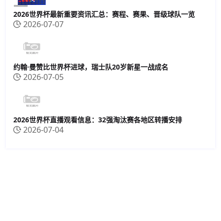
2026世界杯最新重要资讯汇总：赛程、赛果、晋级球队一览
2026-07-07
约翰·曼赞比世界杯进球，瑞士队20岁新星一战成名
2026-07-05
2026世界杯直播观看信息：32强淘汰赛各地区转播安排
2026-07-04