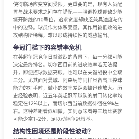
使得临场应变空间受限。更重要的是，现有人员配
置与战术要求之间存在错配——强调控球却缺少能
撕开防线的10号位，追求宽度却缺乏兼具速度与传
中的边锋。球员作为体系变量，其作用被低效的进
攻结构所稀释，难以形成持续性的威胁输出。
争冠门槛下的容错率危机
在英超争冠竞争日益激烈的背景下，每一分都可能
决定最终排名。切尔西目前的进攻效率若无法提
升，即便控球数据亮眼，也难以在关键战役中全取
三分。尤其面对曼城、阿森纳等同样具备高压控球
能力的对手时，微小的效率差距会被迅速放大。历
史经验表明，近五年英超冠军球队的射门转化率均
稳定在12%以上，而切尔西当前数据徘徊在9%左
右。这种差距看似细微，实则意味着每三场比赛就
可能少拿1–2分，足以动摇争冠根基。
结构性困境还是阶段性波动？