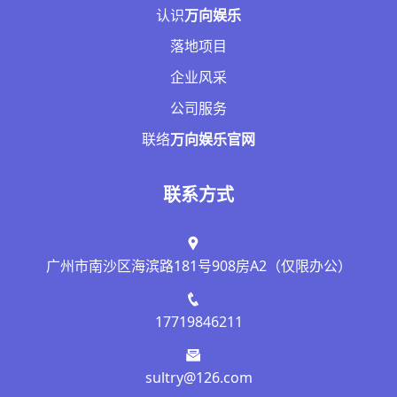
认识
万向娱乐
落地项目
企业风采
公司服务
联络
万向娱乐官网
联系方式
广州市南沙区海滨路181号908房A2（仅限办公）
17719846211
sultry@126.com