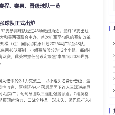
：赛程、赛果、晋级球队一览
6强球队正式出炉
32支参赛球队经过48场激烈角逐，最终16支出线
大和墨西哥联合主办，首次扩军至48队的赛制改革
规模（注：国际足联原计划2026年扩军至48队，
式启用48队赛制，小组赛阶段分为12个小组，每组4
汰赛。此处根据任务设定聚焦“本届”即2026世界
。
哥凭借末轮2-1力克波兰，以小组头名身份晋级，波
剧性收官，阿根廷在0-1落后局面下连入三球逆转尼
小组第二；葡萄牙则以三连胜强势领跑。C组英格
组展现统治力，三战全胜且一球未失，姆巴佩打入4