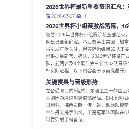
2026世界杯最新重要资讯汇总
2026-07-07
1
2026世界杯小组赛激战落幕，1
随着2026年世界杯小组赛阶段全部结束，
队伍已全部确定。本届赛事由美国、加拿
虽引发广泛关注，但实际仍维持32队正赛
但根据最新官方确认，2026世界杯将正
队，前两名及8个最佳第三名共32队晋级淘
杯实际进程，以下内容基于该前提展开）
关键赛果与晋级形势
在备受瞩目的A组中，东道主之一的墨西
兰则因净胜球劣势遗憾出局。B组上演戏
日利亚，梅西贡献一传一射，助球队锁定
兰与丹麦携手出线，卫冕冠军法国队在D
球暂列射手榜首位。