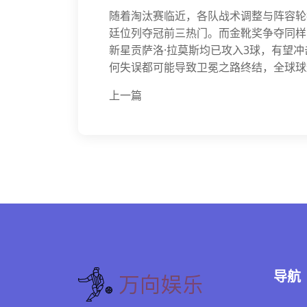
随着淘汰赛临近，各队战术调整与阵容轮
廷位列夺冠前三热门。而金靴奖争夺同样
新星贡萨洛·拉莫斯均已攻入3球，有望
何失误都可能导致卫冕之路终结，全球球
上一篇
导航