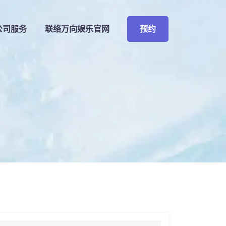
预约
公司服务
联络
万向娱乐官网