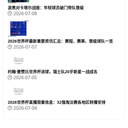
波黑对卡塔尔战报：年轻球员破门带队晋级
2026-07-08
2026世界杯最新重要资讯汇总：赛程、赛果、晋级球队一览
2026-07-07
约翰·曼赞比世界杯进球，瑞士队20岁新星一战成名
2026-07-05
2026世界杯直播观看信息：32强淘汰赛各地区转播安排
2026-07-04