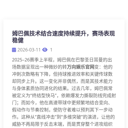
姆巴佩技术结合速度持续提升，赛场表现
稳健
2026-03-11
1
2025–26赛季上半程，姆巴佩在巴黎圣日耳曼的出
场数据呈现出一种微妙的转
万向娱乐官网
变：他的
冲刺次数略有下降，但持球推进效率和关键传球数
却同步上升。这一变化并非偶然，而是其技术能力
与身体素质协同进化的结果。过去几年，姆巴佩常
被定义为“终结型快马”，依赖爆发力撕裂防线完成射
门；而如今，他在高速带球中更频繁地结合变向、
假动作与节奏控制，使防守者难以预判其下一步动
作。这种从“直线冲击”到“多维突破”的演进，让他的
威胁不再局限于反击末端，而是贯穿整个进攻组织