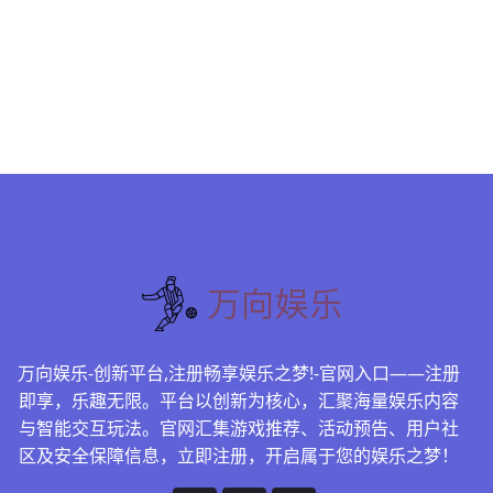
万向娱乐-创新平台,注册畅享娱乐之梦!-官网入口——注册
即享，乐趣无限。平台以创新为核心，汇聚海量娱乐内容
与智能交互玩法。官网汇集游戏推荐、活动预告、用户社
区及安全保障信息，立即注册，开启属于您的娱乐之梦！