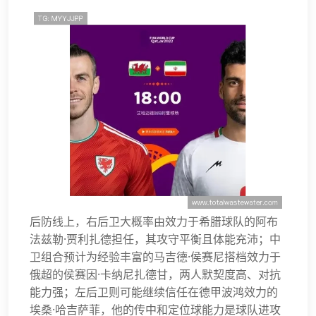
后防线上，右后卫大概率由效力于希腊球队的阿布
法兹勒·贾利扎德担任，其攻守平衡且体能充沛；中
卫组合预计为经验丰富的马吉德·侯赛尼搭档效力于
俄超的侯赛因·卡纳尼扎德甘，两人默契度高、对抗
能力强；左后卫则可能继续信任在德甲波鸿效力的
埃桑·哈吉萨菲，他的传中和定位球能力是球队进攻