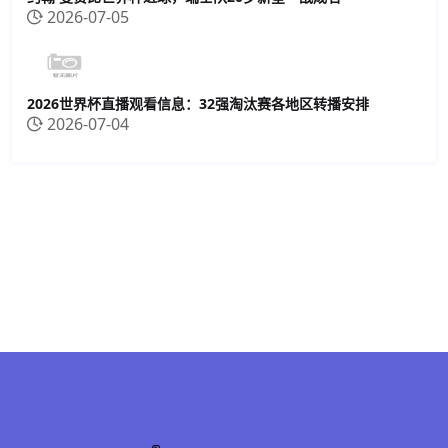
2026-07-05
2026世界杯直播观看信息：32强淘汰赛各地区转播安排
2026-07-04