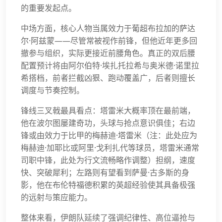
的重要发起点。
中场方面，核心人物当属效力于葡超布拉加的萨达
尔·阿兹蒙——尽管常被视作前锋，但他近年更多回
撤参与组织，实际更接近前腰角色。真正的双后腰
配置预计将由阿尔伯特·埃扎托拉希与奥米德·诺里拉
希搭档，前者拦截凶狠、跑动覆盖广，后者则擅长
调度与节奏控制。
锋线三叉戟最具看点：塔雷米大概率顶在最前端，
他在波尔图屡建奇功，头球与抢点意识俱佳；右边
锋或由效力于比甲的梅赫迪·塔雷米（注：此处应为
梅赫迪·加耶比或阿里·戈利扎代等球员，塔雷米通常
司职中锋，此处为行文流畅略作调整）担纲，速度
快、突破犀利；左路则有望看到萨曼·古多斯的身
影，他在布伦特福德积累的英超经验使其具备极强
的远射与策应能力。
整体来看，伊朗队延续了强调纪律性、高位逼抢与