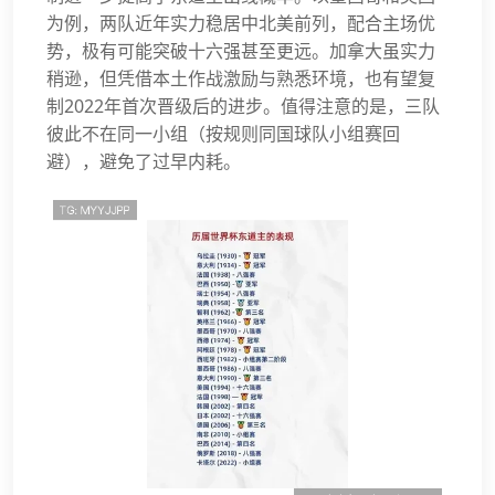
为例，两队近年实力稳居中北美前列，配合主场优
势，极有可能突破十六强甚至更远。加拿大虽实力
稍逊，但凭借本土作战激励与熟悉环境，也有望复
制2022年首次晋级后的进步。值得注意的是，三队
彼此不在同一小组（按规则同国球队小组赛回
避），避免了过早内耗。