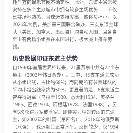
耗与
万向娱乐官网
不确定性。此外，东道主通常被
安排在多个主办城市中拥有较多主场优势——不仅
比赛场地熟悉，且球迷支持度高、旅途负担小。以
2026年为例，美加墨三国联合举办，三支东道主球
队（美国、加拿大、墨西哥）均自动入围，且各自
至少有两场小组赛在本国进行，极大减少舟车劳
顿。
历史数据印证东道主优势
自1930年首届世界杯以来，21届赛事中共有22个东
道主（2002年韩日合办）。其中，15支东道主成功
从小组出线，占比约68%；而同期所有参赛球队的
平均小组出线率约为50%。更显著的是，6支东道主
曾夺得冠军（乌拉圭1930、意大利1934、英格兰
1966、西德1974、阿根廷1978、法国1998），另
有5次获得亚军或季军。即使实力相对较弱的东道
主，如2002年的韩国（第四名）、2018年的俄罗斯
（八强），也远超其正常水平。反例较少，仅1934