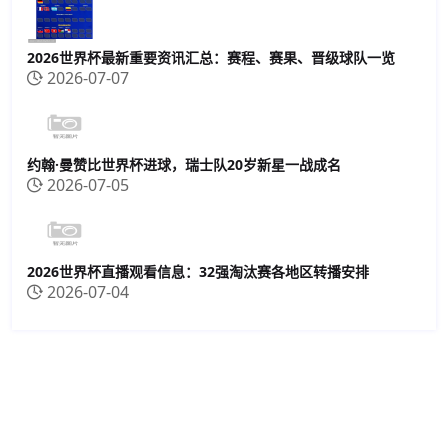
2026世界杯最新重要资讯汇总：赛程、赛果、晋级球队一览
2026-07-07
约翰·曼赞比世界杯进球，瑞士队20岁新星一战成名
2026-07-05
2026世界杯直播观看信息：32强淘汰赛各地区转播安排
2026-07-04