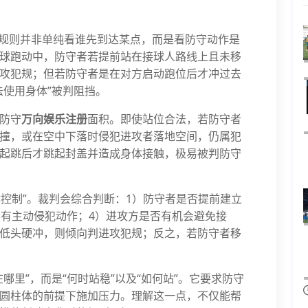
规则并非单纯看谁先到达某点，而是看防守动作是
球跑动中，防守者若提前站在接球人路线上且未移
攻犯规；但若防守者是在对方启动跑位后才冲过去
法使用身体”被判阻挡。
防守
万向娱乐注册
面积。即使站位合法，若防守者
撞，或在空中下落时侵犯进攻者落地空间，仍属犯
起跳后才跳起封盖并造成身体接触，极易被判防守
身体控制”。裁判会综合判断：1）防守者是否提前建立
否有主动侵犯动作；4）进攻方是否有机会避免接
低头硬冲，则倾向判进攻犯规；反之，若防守者移
哪里”，而是“何时站稳”以及“如何站”。它要求防守
圆柱体的前提下施加压力。理解这一点，不仅能帮