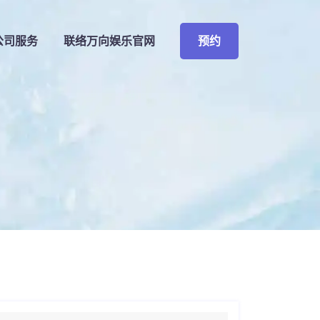
预约
公司服务
联络
万向娱乐官网