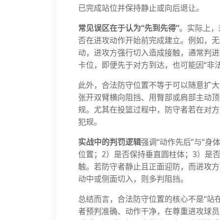
已完成站位并保持静止或向后退让。
常见误区在于认为“先到先得”
。实际上，
否在进攻动作开始前完成建立。例如，无
动，进攻方强行切入造成接触，通常判进
卡位，即便先于对方到达，也可能因“非
此外，合法防守位置不等于可以随意扩大
张开双臂横向阻挡、用臀部或肩部主动顶
规。尤其在投篮过程中，防守者若在对方
犯规。
实战中的判罚逻辑
强调“动作先后”与“
位置；2）是否保持垂直圆柱体；3）是
触。若防守者静止且正面迎防，而进攻方
动中或侧面切入，则多判阻挡。
总结而言，合法防守位置的核心不是“站在
者预判准确、动作干净，在尊重进攻球员