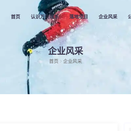
首页
认识
万向娱乐
落地项目
企业风采
企业风采
首页
企业风采