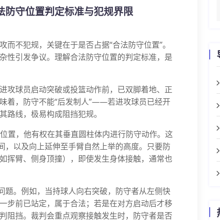
法防守位置判定标准与犯规界限
攻而不犯规，关键在于是否占据“合法防守位置”。
杂性引发争议。理解合法防守位置的判定标准，是
进攻球员启动突破或投篮动作前，已双脚着地、正
味着，防守不能“后发制人”——若进攻球员已经开
其路线，极易构成阻挡犯规。
合法位置，他有权在其垂直圆柱体内进行防守动作。这
空间，以及向上延伸至手臂自然上举的高度。只要防
如挥臂、侧身顶撞），即使发生身体接触，通常也
”问题。例如，当持球人向右突破，防守者从左侧快
一步前已站定，属于合法；若是在对方启动后才移
判阻挡。裁判会重点观察接触发生时，防守者是否