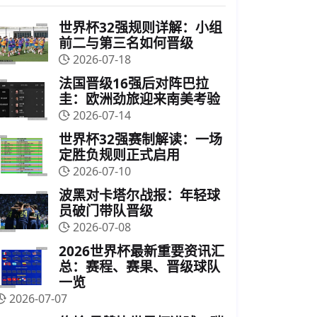
世界杯32强规则详解：小组
前二与第三名如何晋级
2026-07-18
法国晋级16强后对阵巴拉
圭：欧洲劲旅迎来南美考验
2026-07-14
世界杯32强赛制解读：一场
定胜负规则正式启用
2026-07-10
波黑对卡塔尔战报：年轻球
员破门带队晋级
2026-07-08
2026世界杯最新重要资讯汇
总：赛程、赛果、晋级球队
一览
2026-07-07