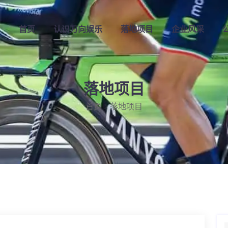
首页
认识
万向娱乐
落地项目
企业风采
落地项目
首页
落地项目