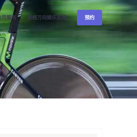
预约
公司服务
联络
万向娱乐官网