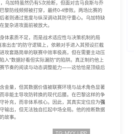
尔，乌加特虽然仍有5次抢断，但面对吉马良斯与乔
巴黎防线频频被打穿，最终0-4惨败。两场比赛的
后者则通过宽度与纵深调动其防守重心。乌加特缺
在复杂进攻面前被放大。
身体素质不足，而是战术适应性与决策机制的局
精准出击”的防守逻辑上，依赖对手进入其预设拦截
进攻套路简单的联赛中效率极高，但在需要主动压
陷入“数据好看但实际漏防”的陷阱。真正制约他上
赛节奏的阅读与动态调整能力——这恰恰是顶级后
含金量，但其数据价值被联赛环境与战术角色显著
而非能主导攻防转换的现代后腰。在巴黎这样的争
守补充，而非体系核心。因此，其真实定位应为
强
守输出，但无法独自扛起中场全局。他的抢断数据
的故事。